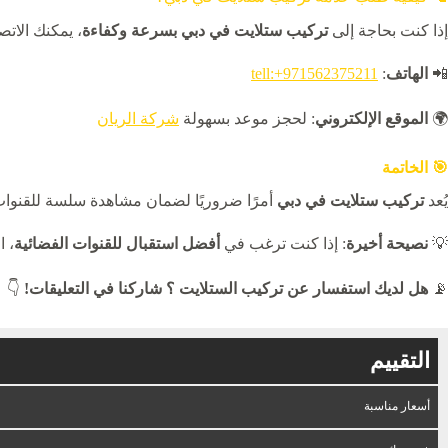
إذا كنت بحاجة إلى
تركيب ستلايت في دبي بسرعة وكفاءة
، يمكنك الات
📲
الهاتف
:
tell:+971562375211
🌍
الموقع الإلكتروني
: لحجز موعد بسهولة
شركة الريان
🎯 الخاتمة
يُعد
تركيب ستلايت في دبي
أمرًا ضروريًا لضمان مشاهدة سلسة للقنوات 
💡
نصيحة أخيرة
: إذا كنت ترغب في
أفضل استقبال للقنوات الفضائية
، 
📡
هل لديك استفسار عن تركيب الستلايت ؟ شاركنا في التعليقات!
👇
التقييم
أسعار مناسبة