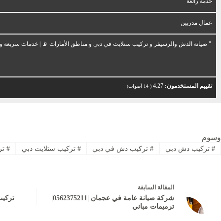
خدمة رائعة
عمال مدربين
" صيانة الدش والرسيفر و تركيب ستلايت في دبي و مناطق الأمارات 📡 | خدمات سريعة و
تقييم المستخدمون:
4.27
(
14
أصوات)
وسوم
#
تركيب دش دبي
#
تركيب دش في دبي
#
تركيب ستلايت دبي
#
تر
ال
مقالة
السابقة
شركة صيانة عامة في عجمان |0562375211|
ترميمات مباني