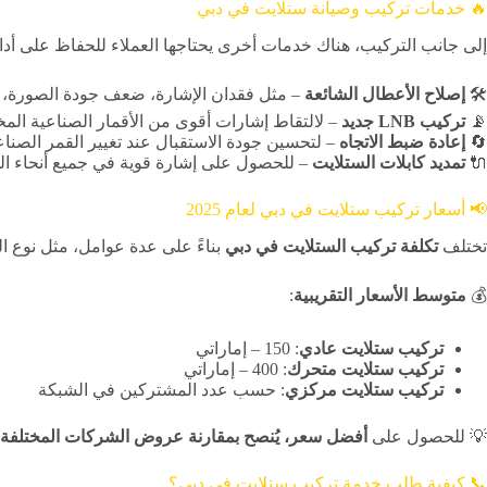
🔥 خدمات تركيب وصيانة ستلايت في دبي
إلى جانب التركيب، هناك خدمات أخرى يحتاجها العملاء للحفاظ على أداء
🛠️
إصلاح الأعطال الشائعة
– مثل فقدان الإشارة، ضعف جودة الصورة، 
📡
تركيب LNB جديد
– لالتقاط إشارات أقوى من الأقمار الصناعية المخ
🔄
إعادة ضبط الاتجاه
– لتحسين جودة الاستقبال عند تغيير القمر الصنا
🔌
تمديد كابلات الستلايت
– للحصول على إشارة قوية في جميع أنحاء ال
📢 أسعار تركيب ستلايت في دبي لعام 2025
تختلف
تكلفة تركيب الستلايت في دبي
بناءً على عدة عوامل، مثل نوع ا
💰
متوسط الأسعار التقريبية
:
تركيب ستلايت عادي
: 150 – إماراتي
تركيب ستلايت متحرك
: 400 – إماراتي
تركيب ستلايت مركزي
: حسب عدد المشتركين في الشبكة
💡 للحصول على
أفضل سعر، يُنصح بمقارنة عروض الشركات المختلفة
📞 كيفية طلب خدمة تركيب ستلايت في دبي؟