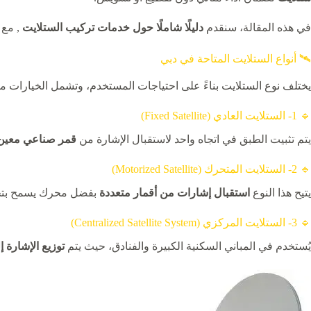
في هذه المقالة، سنقدم
دليلًا شاملًا حول خدمات تركيب الستلايت
, مع
🛰️ أنواع الستلايت المتاحة في دبي
يختلف نوع الستلايت بناءً على احتياجات المستخدم، وتشمل الخيارات ما
🔹 1- الستلايت العادي (Fixed Satellite)
يتم تثبيت الطبق في اتجاه واحد لاستقبال الإشارة من
قمر صناعي معين
🔹 2- الستلايت المتحرك (Motorized Satellite)
يتيح هذا النوع
استقبال إشارات من أقمار متعددة
بفضل محرك يسمح بتحر
🔹 3- الستلايت المركزي (Centralized Satellite System)
يُستخدم في المباني السكنية الكبيرة والفنادق، حيث يتم
توزيع الإشارة 