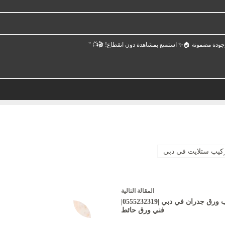
جودة مضمونة 🏠✨ استمتع بمشاهدة دون انقطاع! 🎬📺 "
كيب ستلايت في دبي
ال
مقالة
التالية
تركيب ورق جدران في دبي |0555232319|
فني ورق حائط