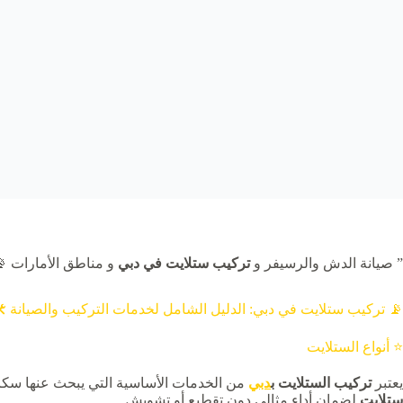
دون انقطاع! 🎬📺 ”
تركيب ستلايت في دبي
” صيانة الدش والرسيفر و
 تركيب ستلايت في دبي: الدليل الشامل لخدمات التركيب والصيانة 🛠️
⭐ أنواع الستلايت
الخيارات المتاحة، يجب على العملاء اختيار
دبي
تركيب الستلايت ب
يعتبر
لضمان أداء مثالي دون تقطيع أو تشويش.
ستلايت