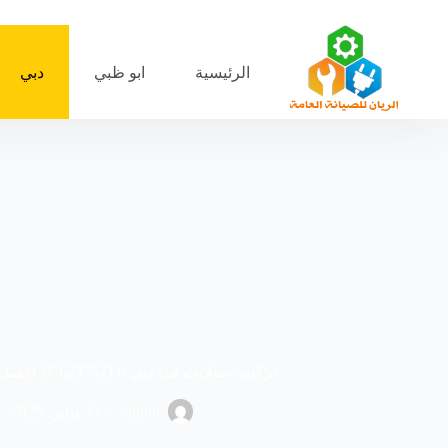
لتجاوز
لى
لمحتوى
الرئيسية
ابو ظبي
دبي
تركيب ستلايت في دبي |0562375211| افضل فني تركيب ستلايت
admin
30 يناير، 2025