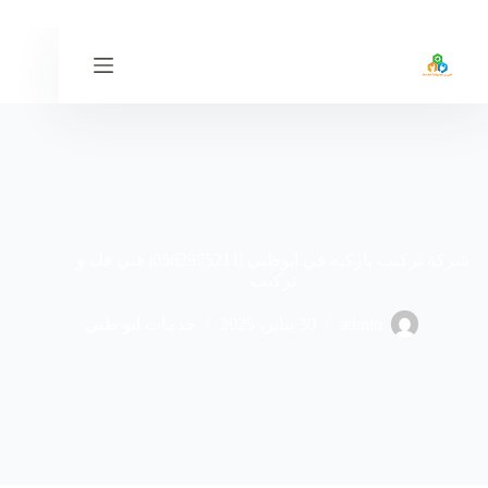
لتجاوز
لى
لمحتوى
شركة تركيب باركيه في ابوظبي |0562375211| فني فك و
تركيب
admin
30 يناير، 2025
خدمات ابو ظبي