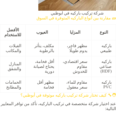
شركة تركيب باركيه في ابوظبي
🧱 مقارنة بين أنواع الباركيه المتوفرة في السوق
الأفضل
النوع
المزايا
العيوب
للاستخدام
باركيه
مظهر فاخر،
مكلف، يتأثر
الفيلات
طبيعي
يدوم طويلًا
بالرطوبة
والمكاتب
باركيه
سعر اقتصادي،
أقل فخامة،
المنازل
صناعي
مقاوم
يحتاج لصيانة
والشقق
(HDF)
للخدوش
دورية
باركيه
مقاوم للماء،
مظهر أقل
الحمامات
PVC
سعر معقول
فخامة
والمطابخ
🧑‍🔧 كيف تختار شركة تركيب باركيه موثوقة في أبوظبي؟
عند اختيار شركة متخصصة في تركيب الباركيه، تأكد من توافر المعايير
التالية: