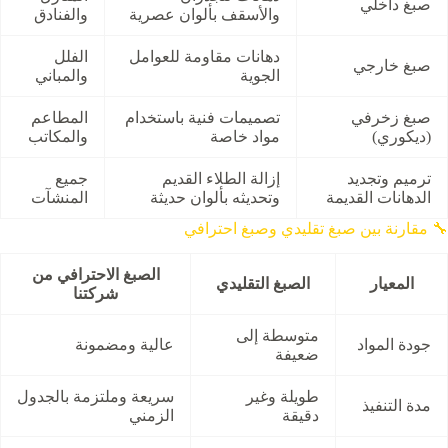
صبغ داخلي
والأسقف بألوان عصرية
والفنادق
دهانات مقاومة للعوامل
الفلل
صبغ خارجي
الجوية
والمباني
صبغ زخرفي
تصميمات فنية باستخدام
المطاعم
(ديكوري)
مواد خاصة
والمكاتب
ترميم وتجديد
إزالة الطلاء القديم
جميع
الدهانات القديمة
وتحديثه بألوان حديثة
المنشآت
🔧 مقارنة بين صبغ تقليدي وصبغ احترافي
الصبغ الاحترافي من
المعيار
الصبغ التقليدي
شركتنا
متوسطة إلى
جودة المواد
عالية ومضمونة
ضعيفة
طويلة وغير
سريعة وملتزمة بالجدول
مدة التنفيذ
دقيقة
الزمني