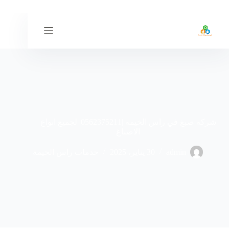
لتجاوز
لى
لمحتوى
شركة صبغ في راس الخيمة |0562375211| لجميع انواع
الاصباغ
admin
30 يناير، 2025
خدمات راس الخيمة