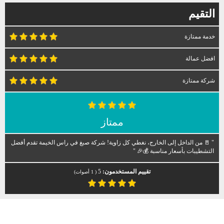
التقيم
خدمة ممتازة
افضل عمالة
شركة ممتازة
ممتاز
" 🚪 من الداخل إلى الخارج، نغطي كل زاوية! شركة صبغ في راس الخيمة تقدم أفضل
التشطيبات بأسعار مناسبة 💰🎉 "
تقييم المستخدمون:
5
(
1
أصوات)