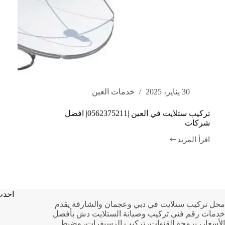
30 يناير، 2025
خدمات العين
تركيب ستلايت في العين |0562375211| افضل
شركات
اقرأ المزيد
تركيب
ستلايت
في
العين
|0562375211|
افضل
احدث
شركات
محل تركيب ستلايت في دبي وعجمان والشارقة يقدم
خدمات رقم فني تركيب وصيانة الستلايت دش بأفضل
الأسعار، برمجة القنوات، تركيب الرسيفرات، وضبط