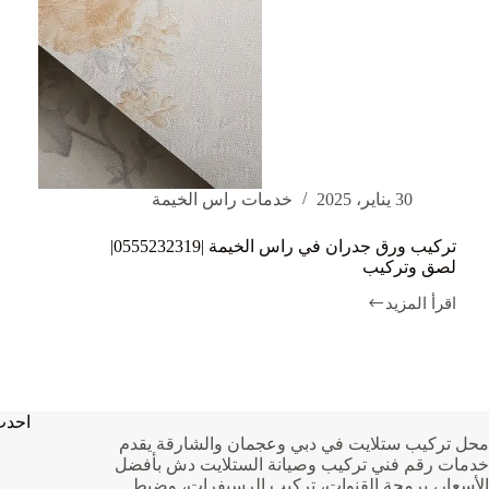
30 يناير، 2025
خدمات راس الخيمة
تركيب ورق جدران في راس الخيمة |0555232319|
لصق وتركيب
اقرأ المزيد
تركيب
ورق
جدران
في
راس
الخيمة
احدث
|0555232319|
محل تركيب ستلايت في دبي وعجمان والشارقة يقدم
لصق
خدمات رقم فني تركيب وصيانة الستلايت دش بأفضل
وتركيب
الأسعار، برمجة القنوات، تركيب الرسيفرات، وضبط