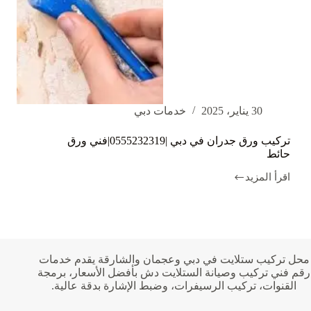
30 يناير، 2025
خدمات دبي
تركيب ورق جدران في دبي |0555232319|فني ورق
حائط
اقرأ المزيد
تركيب
ورق
جدران
في
دبي
|0555232319|
فني
محل تركيب ستلايت في دبي وعجمان والشارقة يقدم خدمات
ورق
رقم فني تركيب وصيانة الستلايت دش بأفضل الأسعار، برمجة
حائط
القنوات، تركيب الرسيفرات، وضبط الإشارة بدقة عالية.