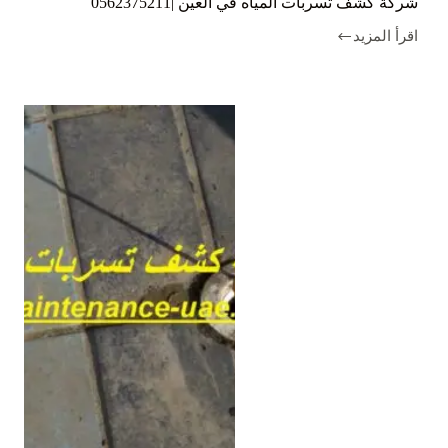
شركة كشف تسربات المياه في العين |0562375211
اقرأ المزيد
شركة
كشف
تسربات
المياه
في
العين
|0562375211