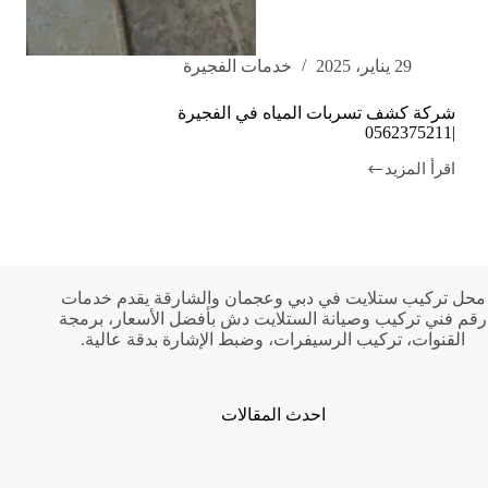
29 يناير، 2025
خدمات الفجيرة
شركة كشف تسربات المياه في الفجيرة
|0562375211
اقرأ المزيد
شركة
كشف
تسربات
المياه
في
الفجيرة
|0562375211
محل تركيب ستلايت في دبي وعجمان والشارقة يقدم خدمات
رقم فني تركيب وصيانة الستلايت دش بأفضل الأسعار، برمجة
القنوات، تركيب الرسيفرات، وضبط الإشارة بدقة عالية.
احدث المقالات