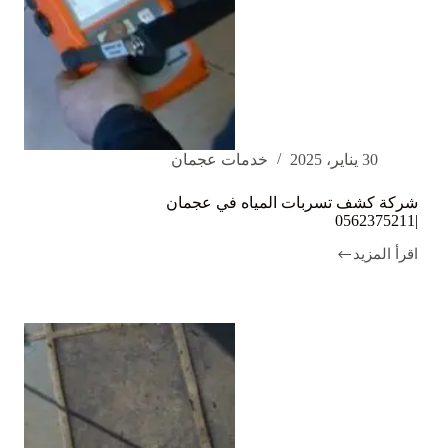
30 يناير، 2025
خدمات عجمان
شركة كشف تسربات المياه في عجمان
|0562375211
اقرأ المزيد
شركة
كشف
تسربات
المياه
في
عجمان
|0562375211