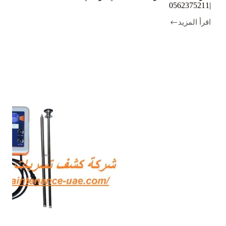
|0562375211
اقرأ المزيد
شركة
كشف
تسربات
المياه
في
ابوظبي
|0562375211