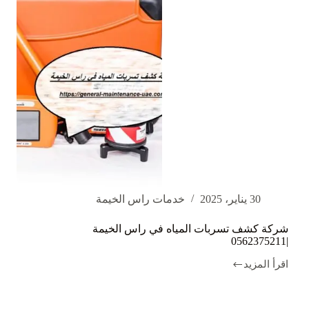
30 يناير، 2025
خدمات راس الخيمة
شركة كشف تسربات المياه في راس الخيمة
|0562375211
اقرأ المزيد
شركة
كشف
تسربات
المياه