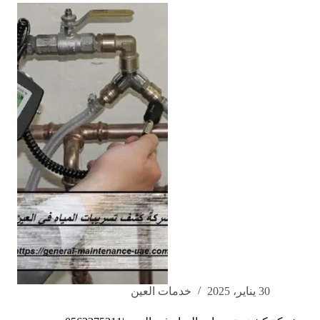
في
راس
الخيمة
|0562375211
30 يناير، 2025
خدمات العين