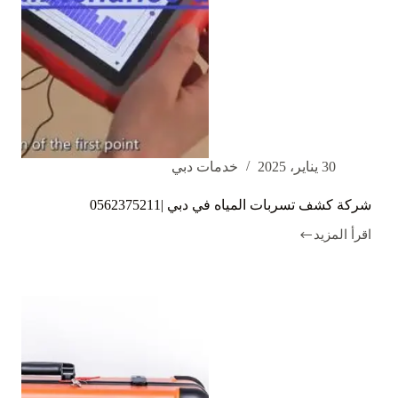
30 يناير، 2025
خدمات دبي
شركة كشف تسربات المياه في دبي |0562375211
اقرأ المزيد
شركة
كشف
تسربات
المياه
في
دبي
|0562375211