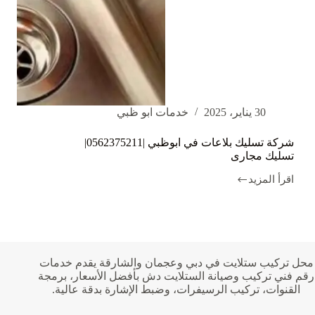
30 يناير، 2025
خدمات ابو ظبي
شركة تسليك بلاعات في ابوظبي |0562375211|
تسليك مجارى
اقرأ المزيد
شركة
تسليك
بلاعات
في
ابوظبي
|0562375211|
تسليك
محل تركيب ستلايت في دبي وعجمان والشارقة يقدم خدمات
مجارى
رقم فني تركيب وصيانة الستلايت دش بأفضل الأسعار، برمجة
القنوات، تركيب الرسيفرات، وضبط الإشارة بدقة عالية.