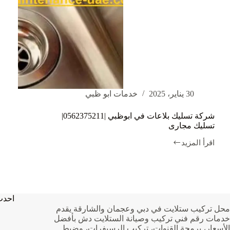
30 يناير، 2025
خدمات ابو ظبي
شركة تسليك بلاعات في ابوظبي |0562375211|
تسليك مجارى
اقرأ المزيد
شركة
تسليك
بلاعات
في
ابوظبي
|0562375211|
احدث
تسليك
محل تركيب ستلايت في دبي وعجمان والشارقة يقدم
مجارى
خدمات رقم فني تركيب وصيانة الستلايت دش بأفضل
الأسعار، برمجة القنوات، تركيب الرسيفرات، وضبط