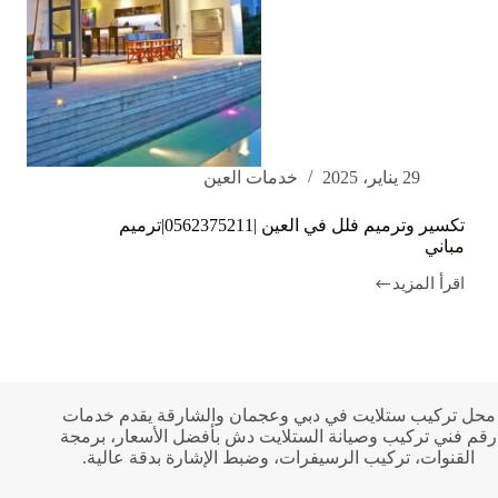
29 يناير، 2025
خدمات العين
تكسير وترميم فلل في العين |0562375211|ترميم
مباني
اقرأ المزيد
تكسير
وترميم
فلل
في
العين
|0562375211|
ترميم
محل تركيب ستلايت في دبي وعجمان والشارقة يقدم خدمات
مباني
رقم فني تركيب وصيانة الستلايت دش بأفضل الأسعار، برمجة
القنوات، تركيب الرسيفرات، وضبط الإشارة بدقة عالية.