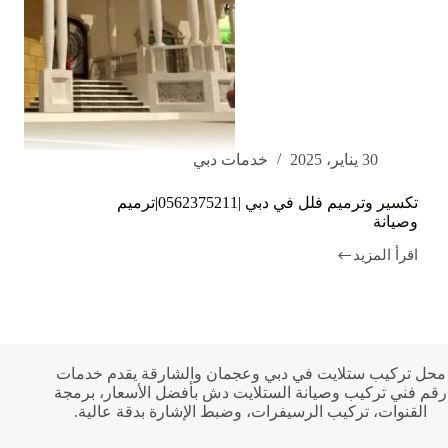
30 يناير، 2025
خدمات دبي
تكسير وترميم فلل في دبي |0562375211|ترميم
وصيانة
اقرأ المزيد
تكسير
وترميم
فلل
في
دبي
|0562375211|
ترميم
محل تركيب ستلايت في دبي وعجمان والشارقة يقدم خدمات
وصيانة
رقم فني تركيب وصيانة الستلايت دش بأفضل الأسعار، برمجة
القنوات، تركيب الرسيفرات، وضبط الإشارة بدقة عالية.