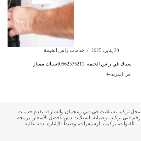
30 يناير، 2025
خدمات راس الخيمة
سباك في راس الخيمة |0562375211| سباك ممتاز
اقرأ المزيد
سباك
في
راس
الخيمة
|0562375211|
سباك
ممتاز
محل تركيب ستلايت في دبي وعجمان والشارقة يقدم خدمات
رقم فني تركيب وصيانة الستلايت دش بأفضل الأسعار، برمجة
القنوات، تركيب الرسيفرات، وضبط الإشارة بدقة عالية.