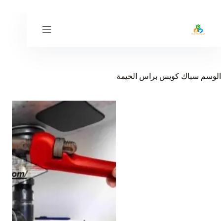
لتجاوز
لى
لمحتوى
الوسم
سباك كويس براس الخيمة