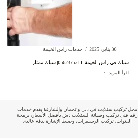
30 يناير، 2025
خدمات راس الخيمة
سباك في راس الخيمة |0562375211| سباك ممتاز
اقرأ المزيد
سباك
في
راس
الخيمة
|0562375211|
سباك
ممتاز
محل تركيب ستلايت في دبي وعجمان والشارقة يقدم خدمات
رقم فني تركيب وصيانة الستلايت دش بأفضل الأسعار، برمجة
القنوات، تركيب الرسيفرات، وضبط الإشارة بدقة عالية.