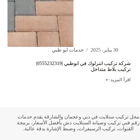
30 يناير، 2025
خدمات ابو ظبي
شركة تركيب انترلوك في ابوظبي |0555232319|
تركيب بلاط متداخل
اقرأ المزيد
شركة
تركيب
انترلوك
في
ابوظبي
|0555232319|
تركيب
محل تركيب ستلايت في دبي وعجمان والشارقة يقدم خدمات
بلاط
رقم فني تركيب وصيانة الستلايت دش بأفضل الأسعار، برمجة
متداخل
القنوات، تركيب الرسيفرات، وضبط الإشارة بدقة عالية.