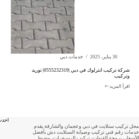
30 يناير، 2025
خدمات دبي
شركة تركيب انترلوك في دبي |0555232319| توريد
وتركيب
اقرأ المزيد
شركة
تركيب
انترلوك
في
دبي
|0555232319|
احدث
توريد
محل تركيب ستلايت في دبي وعجمان والشارقة يقدم
وتركيب
خدمات رقم فني تركيب وصيانة الستلايت دش بأفضل
الأسعار، برمجة القنوات، تركيب الرسيفرات، وضبط