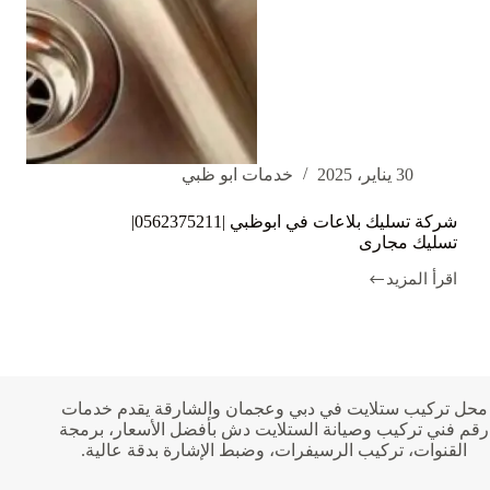
30 يناير، 2025
خدمات ابو ظبي
شركة تسليك بلاعات في ابوظبي |0562375211|
تسليك مجارى
اقرأ المزيد
شركة
تسليك
بلاعات
في
ابوظبي
|0562375211|
تسليك
محل تركيب ستلايت في دبي وعجمان والشارقة يقدم خدمات
مجارى
رقم فني تركيب وصيانة الستلايت دش بأفضل الأسعار، برمجة
القنوات، تركيب الرسيفرات، وضبط الإشارة بدقة عالية.