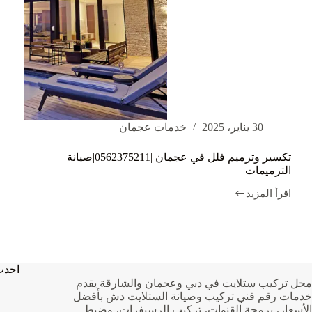
30 يناير، 2025
خدمات عجمان
تكسير وترميم فلل في عجمان |0562375211|صيانة
الترميمات
اقرأ المزيد
تكسير
وترميم
فلل
في
عجمان
|0562375211|
احدث
صيانة
محل تركيب ستلايت في دبي وعجمان والشارقة يقدم
الترميمات
خدمات رقم فني تركيب وصيانة الستلايت دش بأفضل
الأسعار، برمجة القنوات، تركيب الرسيفرات، وضبط