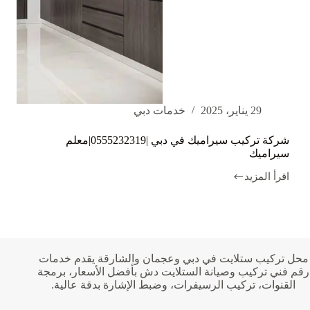
29 يناير، 2025
خدمات دبي
شركة تركيب سيراميك في دبي |0555232319|معلم
سيراميك
اقرأ المزيد
شركة
تركيب
سيراميك
في
دبي
|0555232319|
معلم
محل تركيب ستلايت في دبي وعجمان والشارقة يقدم خدمات
سيراميك
رقم فني تركيب وصيانة الستلايت دش بأفضل الأسعار، برمجة
القنوات، تركيب الرسيفرات، وضبط الإشارة بدقة عالية.