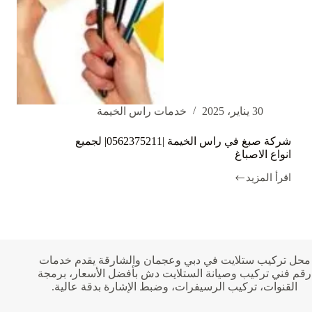
30 يناير، 2025
خدمات راس الخيمة
شركة صبغ في راس الخيمة |0562375211| لجميع
انواع الاصباغ
اقرأ المزيد
شركة
صبغ
في
راس
الخيمة
|0562375211|
لجميع
محل تركيب ستلايت في دبي وعجمان والشارقة يقدم خدمات
انواع
رقم فني تركيب وصيانة الستلايت دش بأفضل الأسعار، برمجة
الاصباغ
القنوات، تركيب الرسيفرات، وضبط الإشارة بدقة عالية.