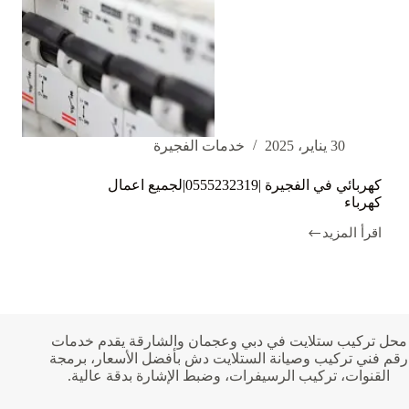
30 يناير، 2025
خدمات الفجيرة
كهربائي في الفجيرة |0555232319|لجميع اعمال
كهرباء
اقرأ المزيد
كهربائي
في
الفجيرة
|0555232319|
لجميع
اعمال
كهرباء
محل تركيب ستلايت في دبي وعجمان والشارقة يقدم خدمات
رقم فني تركيب وصيانة الستلايت دش بأفضل الأسعار، برمجة
القنوات، تركيب الرسيفرات، وضبط الإشارة بدقة عالية.