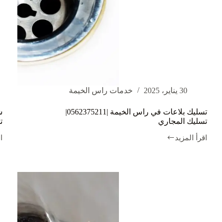
30 يناير، 2025
خدمات راس الخيمة
تسليك بلاعات في راس الخيمة |0562375211|
تسليك المجاري
ت
اقرأ المزيد
ا
تسليك
ش
بلاعات
ت
في
ب
راس
ف
الخيمة
ا
|0562375211|
تسليك
ت
المجاري
م