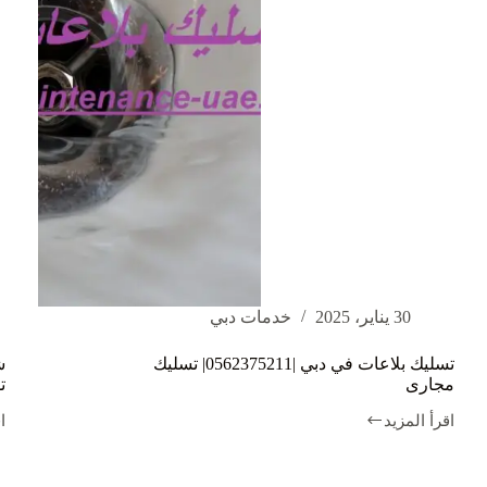
30 يناير، 2025
خدمات دبي
تسليك بلاعات في دبي |0562375211| تسليك
مجارى
ت
اقرأ المزيد
ا
تسليك
ش
بلاعات
ت
في
ب