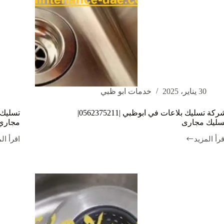
30 يناير، 2025
خدمات ابو ظبي
شركة تسليك بلاعات في ابوظبي |0562375211|
سليك مجارى
مجاري
قرأ المزيد
اقرأ ال
ركة
تسليك
سليك
بلاعات
لاعات
في
ي
الشارق
بوظبي
|0562375211|
تسليك
سليك
مجاري
جارى