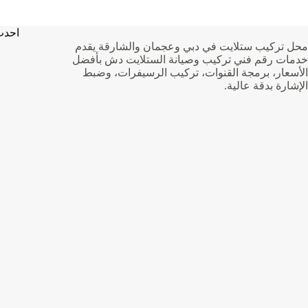
دبي
ف
|0562375211|
ا
تسليك
احدث
مجارى
ت
محل تركيب ستلايت في دبي وعجمان والشارقة يقدم
ا
خدمات رقم فني تركيب وصيانة الستلايت دش بأفضل
الأسعار، برمجة القنوات، تركيب الرسيفرات، وضبط
الإشارة بدقة عالية.