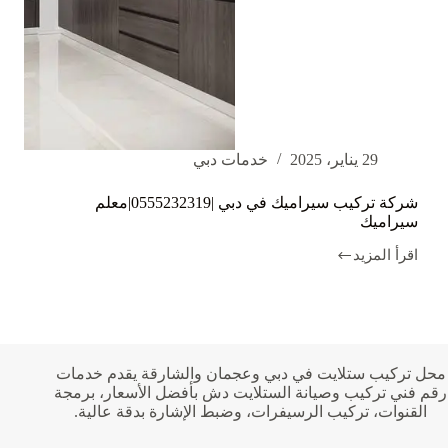
29 يناير، 2025
خدمات دبي
شركة تركيب سيراميك في دبي |0555232319|معلم
سيراميك
اقرأ المزيد
شركة
تركيب
سيراميك
في
دبي
|0555232319|
معلم
محل تركيب ستلايت في دبي وعجمان والشارقة يقدم خدمات
سيراميك
رقم فني تركيب وصيانة الستلايت دش بأفضل الأسعار، برمجة
القنوات، تركيب الرسيفرات، وضبط الإشارة بدقة عالية.