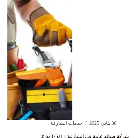
ام
القيوين
|0562375211|
خدمة
امن
30 يناير، 2025
خدمات الشارقة
شركة صيانة عامة في الشارقة |0562375211|