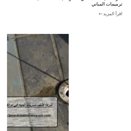
ترميمات المباني
اقرأ المزيد
شركة
صيانة
عامة
في
الشارقة
|0562375211|
ترميمات
المباني