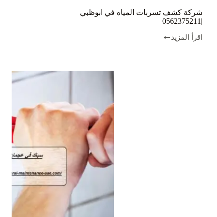
شركة كشف تسربات المياه في ابوظبي
|0562375211
اقرأ المزيد
شركة
كشف
تسربات
المياه
في
ابوظبي
|0562375211