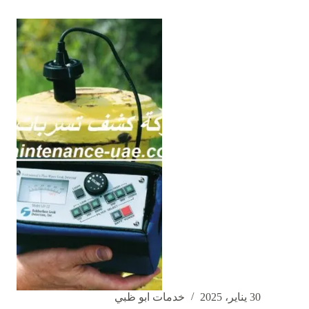
بلاعات
في
ابوظبي
|0562375211|
تسليك
مجارى
30 يناير، 2025
خدمات ابو ظبي