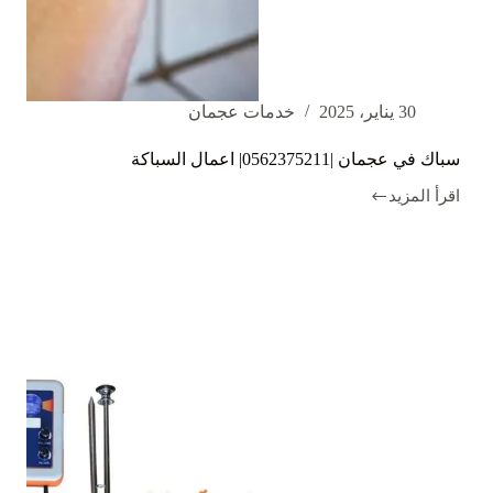
30 يناير، 2025
خدمات عجمان
سباك في عجمان |0562375211| اعمال السباكة
اقرأ المزيد
سباك
في
عجمان
|0562375211|
اعمال
السباكة