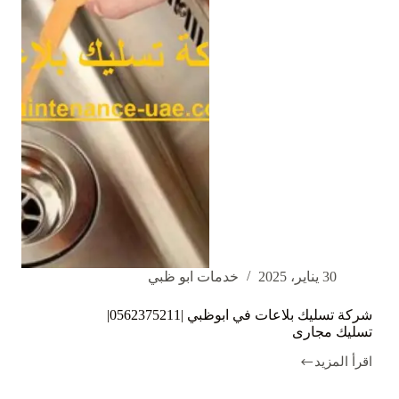
30 يناير، 2025
خدمات ابو ظبي
شركة تسليك بلاعات في ابوظبي |0562375211|
تسليك مجارى
اقرأ المزيد
شركة
تسليك