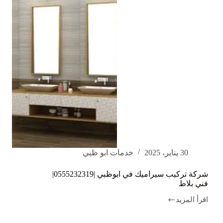
30 يناير، 2025
خدمات ابو ظبي
شركة تركيب سيراميك في ابوظبي |0555232319|
فني بلاط
اقرأ المزيد
شركة
تركيب
سيراميك