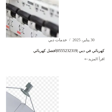
30 يناير، 2025
خدمات دبي
كهربائي في دبي |0555232319|افضل كهربائي
اقرأ المزيد
كهربائي
في
دبي
|0555232319|
افضل
كهربائي