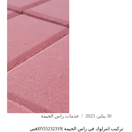
العين
|0562375211|
انظمة
امن
30 يناير، 2025
خدمات راس الخيمة
تركيب انترلوك في راس الخيمة |0555232319|فني