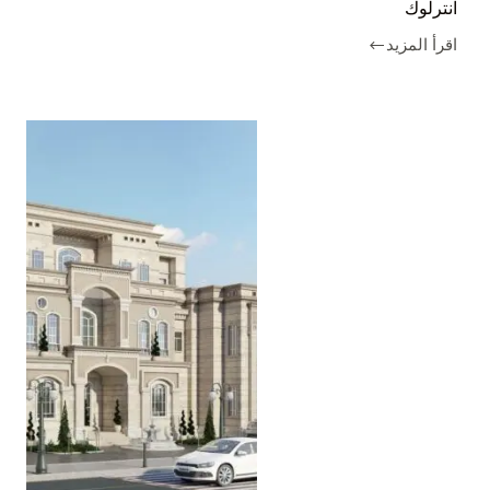
انترلوك
اقرأ المزيد
تركيب
انترلوك
في
راس
الخيمة
|0555232319|
فني
انترلوك