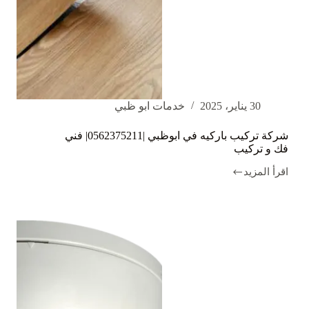
30 يناير، 2025
خدمات ابو ظبي
شركة تركيب باركيه في ابوظبي |0562375211| فني
فك و تركيب
اقرأ المزيد
شركة
تركيب
باركيه
في
ابوظبي
|0562375211|
فني
فك
و
تركيب