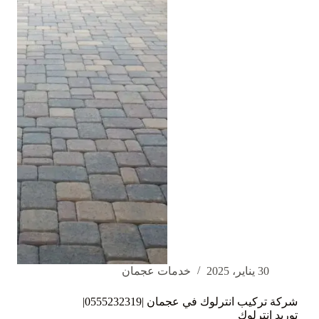
صيانة
تركيب
ستلايت
30 يناير، 2025
خدمات عجمان
شركة تركيب انترلوك في عجمان |0555232319|
توريد انترلوك