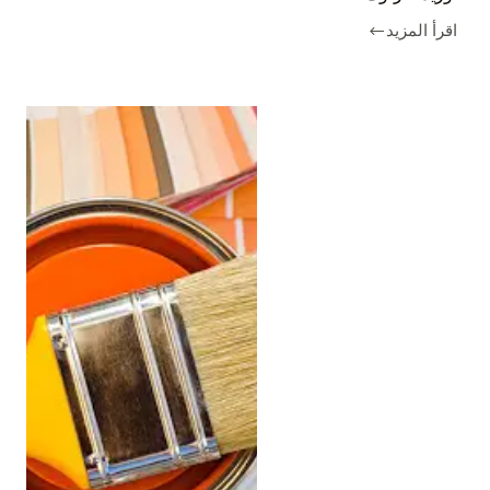
اقرأ المزيد
شركة
تركيب
انترلوك
في
عجمان
|0555232319|
توريد
انترلوك