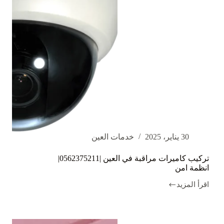
30 يناير، 2025
خدمات العين
تركيب كاميرات مراقبة في العين |0562375211|
انظمة امن
اقرأ المزيد
تركيب
كاميرات
مراقبة
في